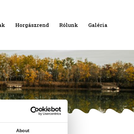
ak
Horgászrend
Rólunk
Galéria
About