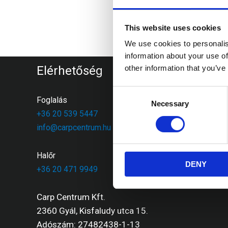
A f
This website uses cookies
We use cookies to personalis
information about your use of
Elérhetőség
other information that you’ve
Consent
Foglalás
Necessary
Selection
+36 20 539 5447
info@carpcentrum.hu
Halőr
DENY
+36 20 471 9949
Carp Centrum Kft.
2360 Gyál, Kisfaludy utca 15.
Adószám: 27482438-1-13