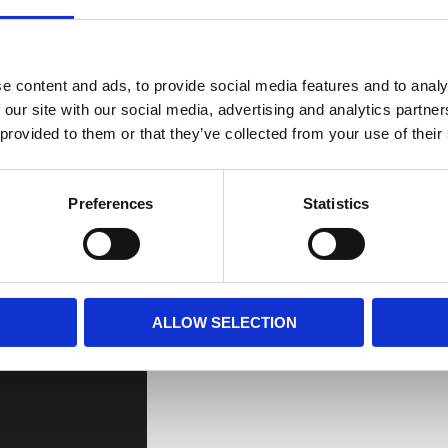
Köszönjük a foglalását!
eldolgozást követően megerősítő email-t küld
e content and ads, to provide social media features and to analy
 our site with our social media, advertising and analytics partn
 provided to them or that they’ve collected from your use of their
Preferences
Statistics
ALLOW SELECTION